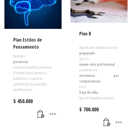
ALTO
Plan B
Plan Estilos de
Pensamiento
Déjanos saber cómo te encuentras
preparado
Aprende a
para un
potenciar
nuevo reto profesional
la funcionalidad de tu cerebro en
a través de una
el ámbito laboral, personal y
entrevista por
profesional, a través de la
competencias
aplicación de una patentada
y si tu
científicamente.
hoja de vida
logra el impacto que necesitas.
$
450.000
$
700.000