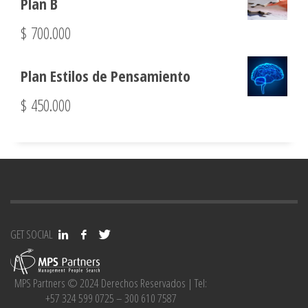
Plan B
$
700.000
Plan Estilos de Pensamiento
$
450.000
GET SOCIAL
MPS Partners © 2024 Derechos Reservados | Tel:
+57 324 599 0725 – 300 610 7587