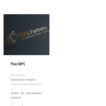
Plan MPS
Disfruta de una
experiencia integral
en donde a profundidad conocerás
tus
estilos de pensamiento
cerebral
, tu